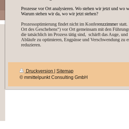
Prozesse vor Ort analysieren. Wo stehen wir jetzt und wo w
Warum stehen wir da, wo wir jetzt stehen?
Prozessoptimierung findet nicht im Konfer
enzzimme
r stat
Ort des Geschehens“) vor Ort gemeinsam mit den Führungsk
die tatsächlich im Prozess tätig sind, schärft das Auge, un
Abläufe zu optimieren, Engpässe und Verschwendung zu e
reduzieren.
Druckversion
|
Sitemap
© mmittelpunkt Consulting GmbH