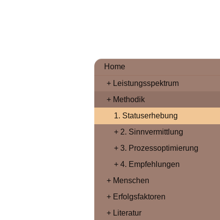
Home
Leistungsspektrum
Methodik
1. Statuserhebung
2. Sinnvermittlung
3. Prozessoptimierung
4. Empfehlungen
Menschen
Erfolgsfaktoren
Literatur